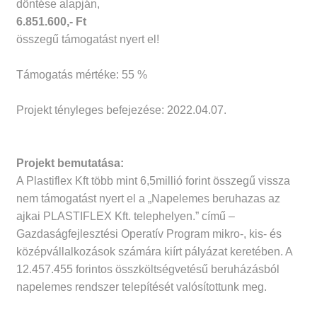
döntése alapján,
6.851.600,- Ft
összegű támogatást nyert el!
Támogatás mértéke: 55 %
Projekt tényleges befejezése: 2022.04.07.
Projekt bemutatása:
A Plastiflex Kft több mint 6,5millió forint összegű vissza
nem támogatást nyert el a „Napelemes beruhazas az
ajkai PLASTIFLEX Kft. telephelyen.” című –
Gazdaságfejlesztési Operatív Program mikro-, kis- és
középvállalkozások számára kiírt pályázat keretében. A
12.457.455 forintos összköltségvetésű beruházásból
napelemes rendszer telepítését valósítottunk meg.