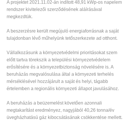
A projektet 2021.11.02-án indított 48,91 kWp-os napelem
rendszer kivitelezői szerződésének aláírásával
megkezdtük.
A beszerzésre került megújuló energiaforrásnak a saját
tulajdonban lévő műhelyünk tetőszerkezete ad otthont.
Vállalkozásunk a környezetvédelmi prioritásokat szem
előtt tartva törekszik a települési környezetvédelem
erősítésére és a környezetbiztonság növelésére is. A
beruházás megvalósulása által a környezeti terhelés
mérséklésével hozzájárult a saját és helyi, tágabb
értelemben a regionális környezeti állapot javulásához.
A beruházás a beüzemelést követően azonnali
megtakarítást eredményez, nagyjából 40,26 tonna/év
üvegházhatású gáz kibocsátásának csökkentése mellett.