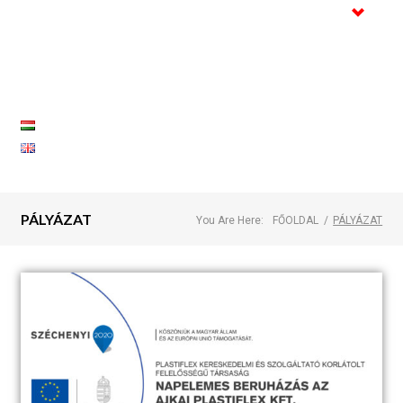
Kereskedelem
Tanúsítványok
Galéria
Referenciák
Kapcsolat
PÁLYÁZAT
You Are Here:
FŐOLDAL
/
PÁLYÁZAT