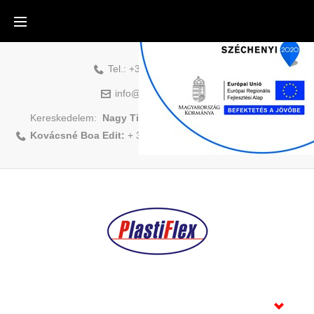
Tel.:
+36-88-500-831
info@plastiflex.hu
Kereskedelem:
Nagy Tibor:
+ 36 70/408 1418
|
Kovácsné Boa Edit:
+ 36 70/883 6479
Főoldal
Termékek