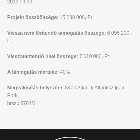
2019.09.30.
Projekt összköltsége:
15 238 000
,-Ft
Vissza nem téritendő támogatás összege:
6 095 200
,-
Ft
Visszatérítendő hitel összege:
7 619 000,-Ft
A támogatás mértéke:
40%
Megvalósítás helyszíne:
8400 Ajka
Új Atlantisz
Ipari
Park
,
hrsz.: 5704/2