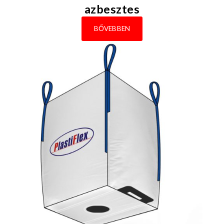
azbesztes
BŐVEBBEN