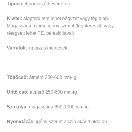
Típusa:
4 pontos élhevederes
Kivitel:
alapterületre lehet négyzet vagy téglalap.
Magassága mindig igény szerint (légáteresztő vagy
rétegzett lehet PE. bélésfóliával)
Varratok:
kiporzás mentesek
Töltőcső:
átmérő 250-600 mm-ig
Ürítő cső:
átmérő 250-600 mm-ig
Szoknya:
magassága 650-1000 mm-ig
Nyomdázás:
igény szerint 2 szín akár 4 oldalon