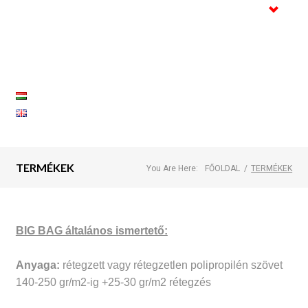
Kereskedelem
Tanúsítványok
Galéria
Referenciák
Kapcsolat
TERMÉKEK
You Are Here:
FŐOLDAL
/
TERMÉKEK
BIG BAG általános ismertető:
Anyaga:
rétegzett vagy rétegzetlen polipropilén szövet
140-250 gr/m2-ig +25-30 gr/m2 rétegzés