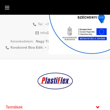
Tel.:
+36-88-500-831
info@plastiflex.hu
Kereskedelem:
Nagy Tibor:
+ 36 70/408 1418
|
Kovácsné Boa Edit:
+ 36 70/883 6479
Főoldal
Termékek